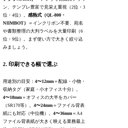
ン、テンプレ豊富で見栄え重視（2位・3
位・4位）。
感熱式（QL-800・
NIIMBOT）
＝インクリボン不要、宛名
や書類整理の大判ラベルを大量印刷（6
位・9位）。まず使い方で大きく絞り込
みましょう。
2. 印刷できる幅で選ぶ
用途別の目安：
4〜12mm
＝配線・小物・
収納タグ（家庭・小オフィス十分）。
4〜18mm
＝オフィスの大半をカバー
（SR170等）。
4〜24mm
＝ファイル背表
紙にも対応（中位機）。
4〜36mm
＝A4
ファイル背表紙が大きく映える業務最上