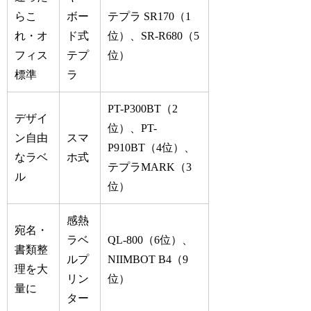
らこ
ボー
テプラ SR170（1
れ・オ
ド式
位）、SR-R680（5
フィス
テプ
位）
標準
ラ
PT-P300BT（2
デザイ
位）、PT-
ン自由
スマ
P910BT（4位）、
なラベ
ホ式
テプラMARK（3
ル
位）
感熱
宛名・
ラベ
QL-800（6位）、
書類整
ルプ
NIIMBOT B4（9
理を大
リン
位）
量に
ター