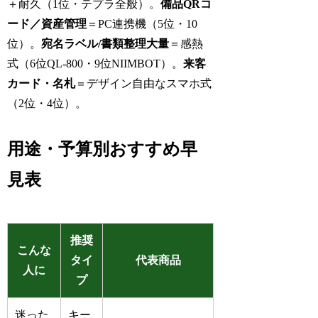
＋耐久（1位・テプラ全般）。
備品QRコ
ード／資産管理
＝PC連携機（5位・10
位）。
宛名ラベル/書類整理大量
＝感熱
式（6位QL-800・9位NIIMBOT）。
来客
カード・名札
＝デザイン自由なスマホ式
（2位・4位）。
用途・予算別おすすめ早
見表
推奨
こんな
タイ
代表商品
人に
プ
迷った
キー