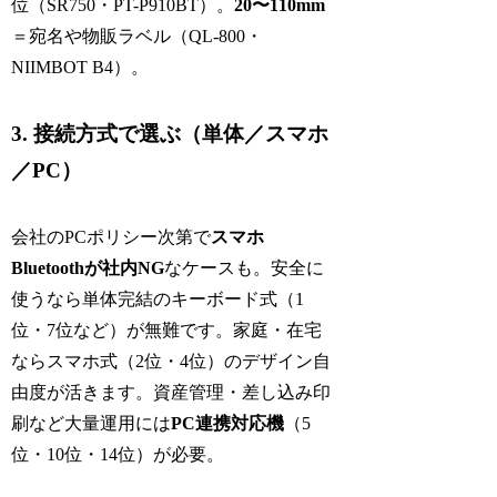
位（SR750・PT-P910BT）。
20〜110mm
＝宛名や物販ラベル（QL-800・
NIIMBOT B4）。
3. 接続方式で選ぶ（単体／スマホ
／PC）
会社のPCポリシー次第で
スマホ
Bluetoothが社内NG
なケースも。安全に
使うなら単体完結のキーボード式（1
位・7位など）が無難です。家庭・在宅
ならスマホ式（2位・4位）のデザイン自
由度が活きます。資産管理・差し込み印
刷など大量運用には
PC連携対応機
（5
位・10位・14位）が必要。