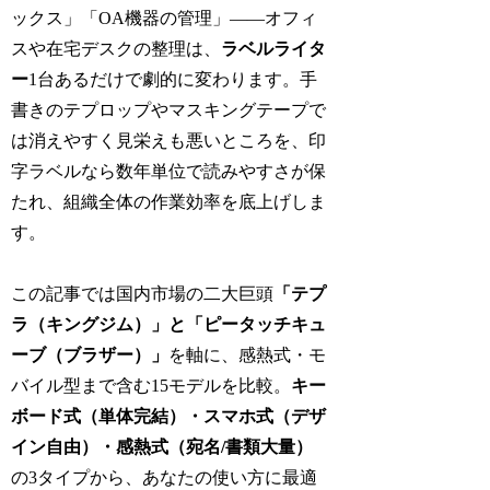
ックス」「OA機器の管理」——オフィ
スや在宅デスクの整理は、
ラベルライタ
ー
1台あるだけで劇的に変わります。手
書きのテプロップやマスキングテープで
は消えやすく見栄えも悪いところを、印
字ラベルなら数年単位で読みやすさが保
たれ、組織全体の作業効率を底上げしま
す。
この記事では国内市場の二大巨頭
「テプ
ラ（キングジム）」と「ピータッチキュ
ーブ（ブラザー）」
を軸に、感熱式・モ
バイル型まで含む15モデルを比較。
キー
ボード式（単体完結）・スマホ式（デザ
イン自由）・感熱式（宛名/書類大量）
の3タイプから、あなたの使い方に最適