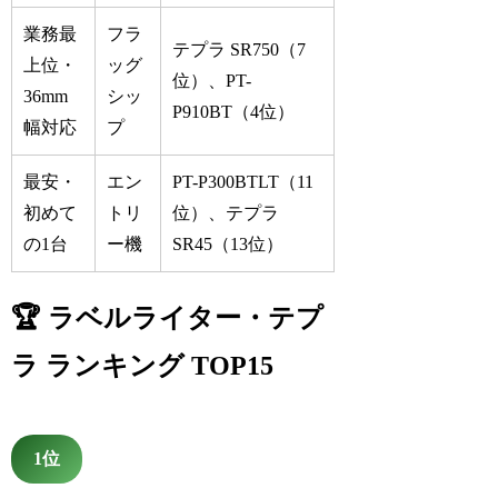
業務最
フラ
テプラ SR750（7
上位・
ッグ
位）、PT-
36mm
シッ
P910BT（4位）
幅対応
プ
最安・
エン
PT-P300BTLT（11
初めて
トリ
位）、テプラ
の1台
ー機
SR45（13位）
🏆 ラベルライター・テプ
ラ ランキング TOP15
1位