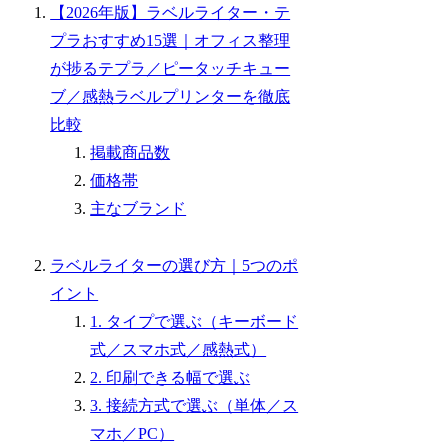
【2026年版】ラベルライター・テ
プラおすすめ15選｜オフィス整理
が捗るテプラ／ピータッチキュー
ブ／感熱ラベルプリンターを徹底
比較
掲載商品数
価格帯
主なブランド
ラベルライターの選び方｜5つのポ
イント
1. タイプで選ぶ（キーボード
式／スマホ式／感熱式）
2. 印刷できる幅で選ぶ
3. 接続方式で選ぶ（単体／ス
マホ／PC）