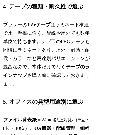
4. テープの種類・耐久性で選ぶ
ブラザーの
TZeテープ
はラミネート構造
で水・摩擦に強く、配線や屋外でも数年
単位で持ちます。テプラのPROテープも
同様にラミネートあり。屋外・耐熱・耐
候・カラーなど用途別バリエーションが
豊富なので、本体だけでなく
テープのラ
インナップ
も購入前に確認しておきまし
ょう。
5. オフィスの典型用途別に選ぶ
ファイル背表紙
＝24mm以上対応（5位・
8位・10位）。
OA機器・配線管理
＝細幅