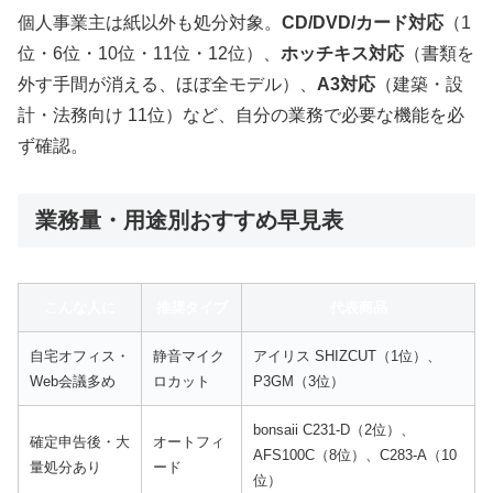
個人事業主は紙以外も処分対象。
CD/DVD/カード対応
（1
位・6位・10位・11位・12位）、
ホッチキス対応
（書類を
外す手間が消える、ほぼ全モデル）、
A3対応
（建築・設
計・法務向け 11位）など、自分の業務で必要な機能を必
ず確認。
業務量・用途別おすすめ早見表
こんな人に
推奨タイプ
代表商品
自宅オフィス・
静音マイク
アイリス SHIZCUT（1位）、
Web会議多め
ロカット
P3GM（3位）
bonsaii C231-D（2位）、
確定申告後・大
オートフィ
AFS100C（8位）、C283-A（10
量処分あり
ード
位）