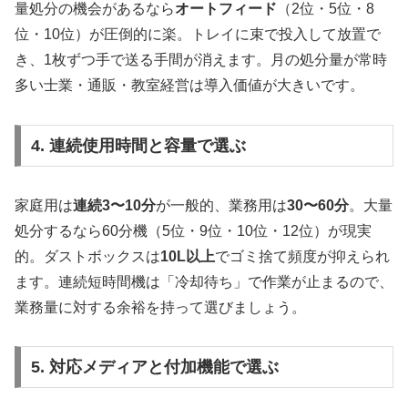
量処分の機会があるなら
オートフィード
（2位・5位・8
位・10位）が圧倒的に楽。トレイに束で投入して放置で
き、1枚ずつ手で送る手間が消えます。月の処分量が常時
多い士業・通販・教室経営は導入価値が大きいです。
4. 連続使用時間と容量で選ぶ
家庭用は
連続3〜10分
が一般的、業務用は
30〜60分
。大量
処分するなら60分機（5位・9位・10位・12位）が現実
的。ダストボックスは
10L以上
でゴミ捨て頻度が抑えられ
ます。連続短時間機は「冷却待ち」で作業が止まるので、
業務量に対する余裕を持って選びましょう。
5. 対応メディアと付加機能で選ぶ