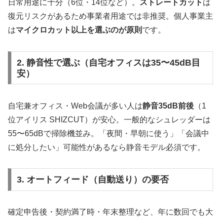
日常用途に十分（6位・14位など）。
ストレートカット
は
復元リスクがあるため事業者用途では非推奨。個人事業主
は
マイクロカット以上を選ぶのが原則
です。
2. 静音性で選ぶ（自宅オフィスは35〜45dB目
安）
自宅兼オフィス・Web会議が多い人は
静音35dB前後
（1
位アイリス SHIZCUT）が安心。一般的なシュレッダーは
55〜65dBで掃除機並み。「夜間・早朝に使う」「会議中
に処分したい」可能性があるなら静音モデル必須です。
3. オートフィード（自動送り）の要否
確定申告後・契約満了時・年末整理など、年に数回でも大