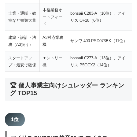
本格業務オ
士業・通販・教
bonsaii C283-A（10位）、アイ
ートフィー
室など書類大量
リス OF18（6位）
ド
建築・設計・法
A3対応業務
サンワ 400-PSD073BK（11位）
務（A3扱う）
機
スタートアッ
エントリー
bonsaii C277-A（13位）、アイ
プ・最安で確保
機
リス P5GCX2（14位）
🏆 個人事業主向けシュレッダー ランキン
グ TOP15
1位