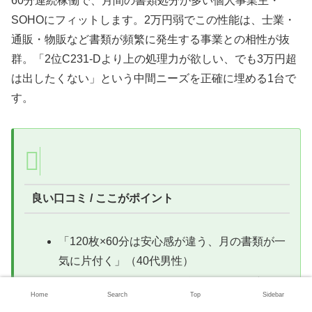
60分連続稼働で、月間の書類処分が多い個人事業主・
SOHOにフィットします。2万円弱でこの性能は、士業・
通販・物販など書類が頻繁に発生する事業との相性が抜
群。「2位C231-Dより上の処理力が欲しい、でも3万円超
は出したくない」という中間ニーズを正確に埋める1台で
す。
良い口コミ / ここがポイント
「120枚×60分は安心感が違う、月の書類が一
気に片付く」（40代男性）
「2万円弱でここまでの性能はコスパが良
Home
Search
Top
Sidebar
い」（30代男性）